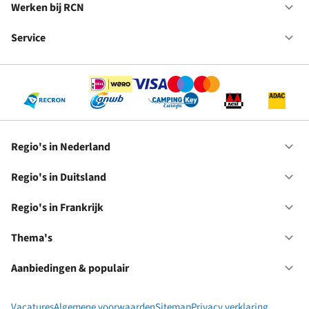
in
Werken bij RCN
Op
Fr
We
bij
Service
Op
RC
Se
Regio's in Nederland
Op
Re
in
Regio's in Duitsland
Op
Ne
Re
in
Regio's in Frankrijk
Op
Du
Re
in
Thema's
Op
Fr
Th
Aanbiedingen & populair
Op
Aa
&
Vacatures
Algemene voorwaarden
Sitemap
Privacy verklaring