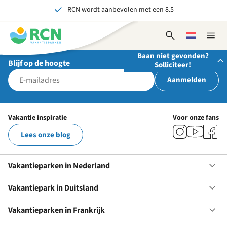
RCN wordt aanbevolen met een 8.5
Overslaan
Overslaan
Overslaan
naar
naar
naar
Al meer dan 70 jaar ervaring in gastvrijheid
hoofdnavigatie
hoofdinhoud
voettekstinhoud
Open
Kies
Sluit
Onvergetelijk voor jong en oud
zoekformulier
een
naviga
Baan niet gevonden?
taal
Blijf op de hoogte
Solliciteer!
Aanmelden
Stuur ons je open sollicitatie!
Wij zijn altijd op zoek naar gedreven en enthousiaste
Vakantie inspiratie
Voor onze fans
mensen om onze teams te versterken!
Lees onze blog
Solliciteer nu
Vakantieparken in Nederland
Op
Va
in
Vakantiepark in Duitsland
Op
Ne
Va
in
Vakantieparken in Frankrijk
Op
Du
Va