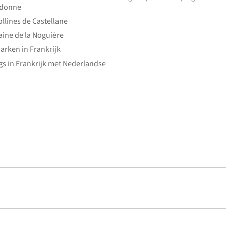
edonne
ollines de Castellane
ine de la Noguière
arken in Frankrijk
s in Frankrijk met Nederlandse