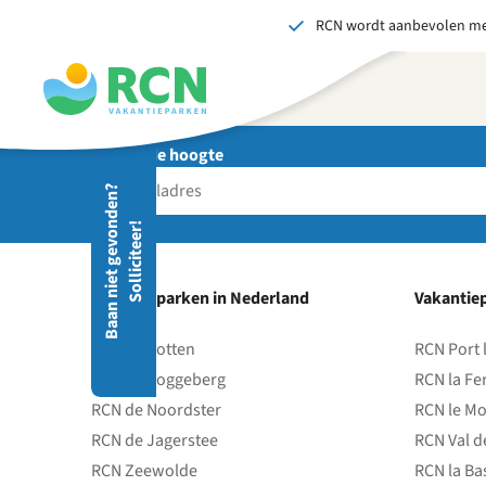
RCN wordt aanbevolen me
Overslaan
Overslaan
Overslaan
naar
naar
naar
hoofdnavigatie
hoofdinhoud
voettekstinhoud
Blijf op de hoogte
Stuu
B
a
a
n
n
i
e
t
g
e
v
o
d
e
n
?
S
o
l
l
i
c
i
t
e
e
r
Wij 
n
!
gedr
men
vers
Vakantieparken in Nederland
Vakantiep
S
RCN de Potten
RCN Port 
RCN de Roggeberg
RCN la Fe
RCN de Noordster
RCN le Mo
RCN de Jagerstee
RCN Val d
RCN Zeewolde
RCN la Ba