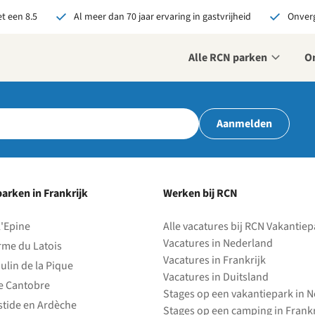
t een 8.5
Al meer dan 70 jaar ervaring in gastvrijheid
Onverg
Alle RCN parken
O
r ons je open sollicitatie!
Aanmelden
zijn altijd op zoek naar
even en enthousiaste
sen om onze teams te
terken!
arken in Frankrijk
Werken bij RCN
olliciteer nu
l'Epine
Alle vacatures bij RCN Vakantie
Vacatures in Nederland
rme du Latois
Vacatures in Frankrijk
ulin de la Pique
Vacatures in Duitsland
e Cantobre
Stages op een vakantiepark in 
stide en Ardèche
Stages op een camping in Frankr