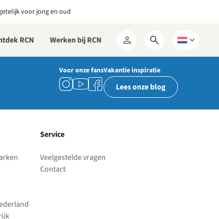
etelijk voor jong en oud
ntdek RCN
Werken bij RCN
Open
Kies
Mijn
zoekformulier
een
RCN
taal
Voor onze fans
Vakantie inspiratie
Lees onze blog
Service
parken
Veelgestelde vragen
Contact
Nederland
ijk