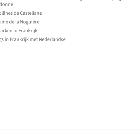
edonne
ollines de Castellane
ine de la Noguière
arken in Frankrijk
s in Frankrijk met Nederlandse