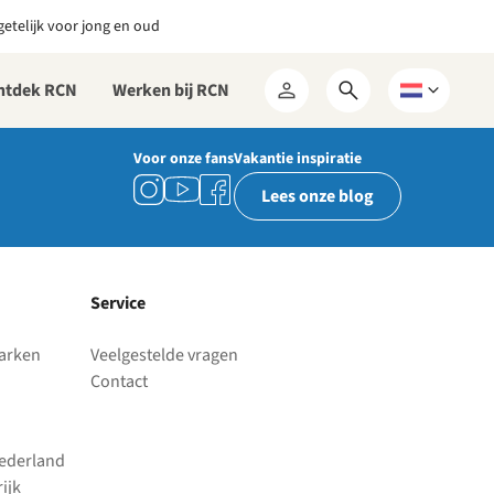
etelijk voor jong en oud
ntdek RCN
Werken bij RCN
Open
Kies
Mijn
zoekformulier
een
RCN
taal
Voor onze fans
Vakantie inspiratie
Lees onze blog
Service
parken
Veelgestelde vragen
Contact
Nederland
ijk