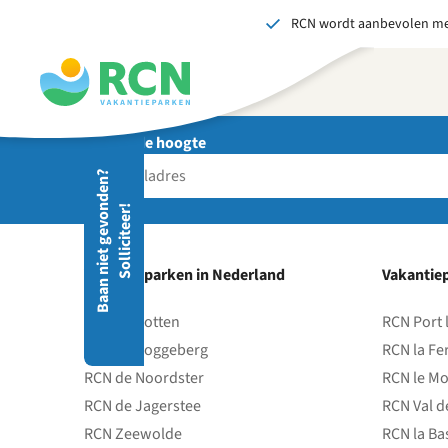
RCN wordt aanbevolen me
Overslaan
Overslaan
Overslaan
naar
naar
naar
hoofdnavigatie
hoofdinhoud
voettekstinhoud
Blijf op de hoogte
Stuu
B
a
a
n
n
i
e
t
g
e
v
o
d
e
n
?
S
o
l
l
i
c
i
t
e
e
r
Wij 
n
!
gedr
men
vers
Vakantieparken in Nederland
Vakantiep
S
RCN de Potten
RCN Port 
RCN de Roggeberg
RCN la Fe
RCN de Noordster
RCN le Mo
RCN de Jagerstee
RCN Val d
RCN Zeewolde
RCN la Ba