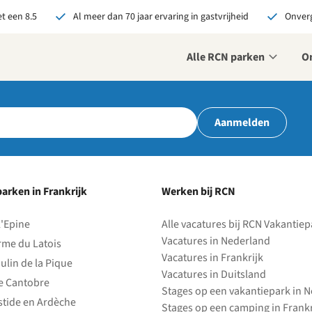
t een 8.5
Al meer dan 70 jaar ervaring in gastvrijheid
Onverg
Alle RCN parken
O
r ons je open sollicitatie!
Aanmelden
zijn altijd op zoek naar
even en enthousiaste
sen om onze teams te
terken!
arken in Frankrijk
Werken bij RCN
olliciteer nu
l'Epine
Alle vacatures bij RCN Vakantie
Vacatures in Nederland
rme du Latois
Vacatures in Frankrijk
ulin de la Pique
Vacatures in Duitsland
e Cantobre
Stages op een vakantiepark in 
stide en Ardèche
Stages op een camping in Frankr