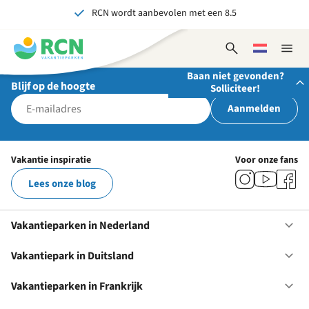
RCN wordt aanbevolen met een 8.5
Overslaan
Overslaan
Overslaan
naar
naar
naar
Al meer dan 70 jaar ervaring in gastvrijheid
hoofdnavigatie
hoofdinhoud
voettekstinhoud
Open
Kies
Sluit
Onvergetelijk voor jong en oud
zoekformulier
een
naviga
Baan niet gevonden?
taal
Blijf op de hoogte
Solliciteer!
Aanmelden
Stuur ons je open sollicitatie!
Wij zijn altijd op zoek naar gedreven en enthousiaste
Vakantie inspiratie
Voor onze fans
mensen om onze teams te versterken!
Lees onze blog
Solliciteer nu
Vakantieparken in Nederland
Op
Va
in
Vakantiepark in Duitsland
Op
Ne
Va
in
Vakantieparken in Frankrijk
Op
Du
Va