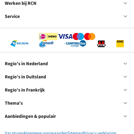
in
Werken bij RCN
Op
Fr
We
bij
Service
Op
RC
Se
Regio's in Nederland
Op
Re
in
Regio's in Duitsland
Op
Ne
Re
in
Regio's in Frankrijk
Op
Du
Re
in
Thema's
Op
Fr
Th
Aanbiedingen & populair
Op
Aa
&
Vacatures
Algemene voorwaarden
Sitemap
Privacy verklaring