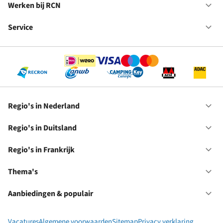
in
Werken bij RCN
Op
Fr
We
bij
Service
Op
RC
Se
Regio's in Nederland
Op
Re
in
Regio's in Duitsland
Op
Ne
Re
in
Regio's in Frankrijk
Op
Du
Re
in
Thema's
Op
Fr
Th
Aanbiedingen & populair
Op
Aa
&
Vacatures
Algemene voorwaarden
Sitemap
Privacy verklaring