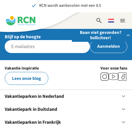
RCN wordt aanbevolen met een 8.5
Overslaan
Overslaan
Overslaan
naar
naar
naar
Al meer dan 70 jaar ervaring in gastvrijheid
hoofdnavigatie
hoofdinhoud
voettekstinhoud
Open
Kies
Sluit
Onvergetelijk voor jong en oud
zoekformulier
een
naviga
Baan niet gevonden?
taal
Blijf op de hoogte
Solliciteer!
Aanmelden
Stuur ons je open sollicitatie!
Wij zijn altijd op zoek naar gedreven en enthousiaste
Vakantie inspiratie
Voor onze fans
mensen om onze teams te versterken!
Lees onze blog
Solliciteer nu
Vakantieparken in Nederland
Op
Va
in
Vakantiepark in Duitsland
Op
Ne
Va
in
Vakantieparken in Frankrijk
Op
Du
Va