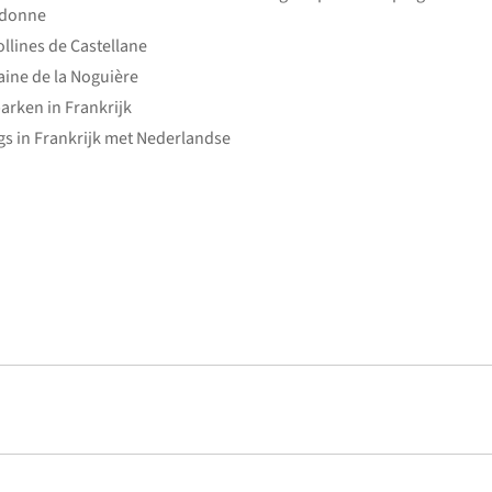
edonne
ollines de Castellane
ine de la Noguière
arken in Frankrijk
s in Frankrijk met Nederlandse