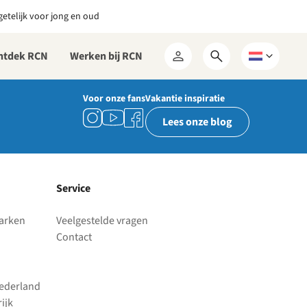
etelijk voor jong en oud
ntdek RCN
Werken bij RCN
Open
Kies
Mijn
zoekformulier
een
RCN
taal
Voor onze fans
Vakantie inspiratie
Lees onze blog
Service
parken
Veelgestelde vragen
Contact
Nederland
ijk