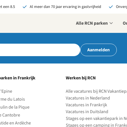
t een 8.5
Al meer dan 70 jaar ervaring in gastvrijheid
Onverg
Alle RCN parken
O
r ons je open sollicitatie!
Aanmelden
zijn altijd op zoek naar
even en enthousiaste
sen om onze teams te
terken!
arken in Frankrijk
Werken bij RCN
olliciteer nu
l'Epine
Alle vacatures bij RCN Vakantie
Vacatures in Nederland
rme du Latois
Vacatures in Frankrijk
ulin de la Pique
Vacatures in Duitsland
e Cantobre
Stages op een vakantiepark in 
stide en Ardèche
Stages op een camping in Frankr