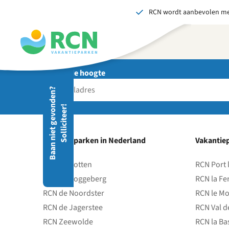
RCN wordt aanbevolen me
Overslaan
Overslaan
Overslaan
naar
naar
naar
hoofdnavigatie
hoofdinhoud
voettekstinhoud
Blijf op de hoogte
Stuu
B
a
a
n
n
i
e
t
g
e
v
o
d
e
n
?
S
o
l
l
i
c
i
t
e
e
r
Wij 
n
!
gedr
men
vers
Vakantieparken in Nederland
Vakantiep
S
RCN de Potten
RCN Port 
RCN de Roggeberg
RCN la Fe
RCN de Noordster
RCN le Mo
RCN de Jagerstee
RCN Val d
RCN Zeewolde
RCN la Ba