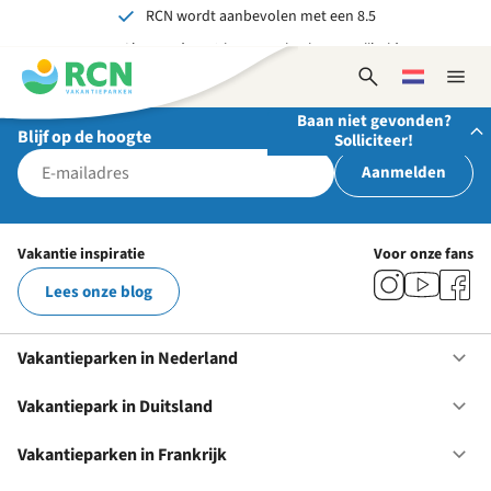
RCN wordt aanbevolen met een 8.5
Overslaan
Overslaan
Overslaan
Al meer dan 70 jaar ervaring in gastvrijheid
naar
naar
naar
hoofdnavigatie
hoofdinhoud
voettekstinhoud
Onvergetelijk voor jong en oud
Open
Kies
Sluit
zoekformulier
een
naviga
Baan niet gevonden?
taal
Blijf op de hoogte
Solliciteer!
Aanmelden
Stuur ons je open sollicitatie!
Wij zijn altijd op zoek naar gedreven en enthousiaste
Vakantie inspiratie
Voor onze fans
mensen om onze teams te versterken!
Lees onze blog
Solliciteer nu
Vakantieparken in Nederland
Op
Va
in
Vakantiepark in Duitsland
Op
Ne
Va
in
Vakantieparken in Frankrijk
Op
Du
Va