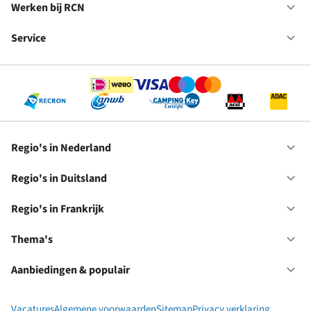
in
Werken bij RCN
Op
Fr
We
bij
Service
Op
RC
Se
Regio's in Nederland
Op
Re
in
Regio's in Duitsland
Op
Ne
Re
in
Regio's in Frankrijk
Op
Du
Re
in
Thema's
Op
Fr
Th
Aanbiedingen & populair
Op
Aa
&
Vacatures
Algemene voorwaarden
Sitemap
Privacy verklaring