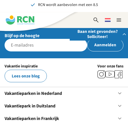
RCN wordt aanbevolen met een 8.5
Overslaan
Overslaan
Overslaan
Al meer dan 70 jaar ervaring in gastvrijheid
naar
naar
naar
hoofdnavigatie
hoofdinhoud
voettekstinhoud
Onvergetelijk voor jong en oud
Open
Kies
Sluit
zoekformulier
een
naviga
Baan niet gevonden?
taal
Blijf op de hoogte
Solliciteer!
Aanmelden
Stuur ons je open sollicitatie!
Wij zijn altijd op zoek naar gedreven en enthousiaste
Vakantie inspiratie
Voor onze fans
mensen om onze teams te versterken!
Lees onze blog
Solliciteer nu
Vakantieparken in Nederland
Op
Va
in
Vakantiepark in Duitsland
Op
Ne
Va
in
Vakantieparken in Frankrijk
Op
Du
Va