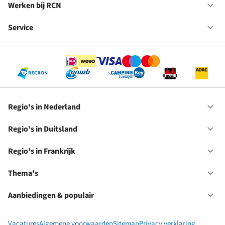
in
Werken bij RCN
Op
Fr
We
bij
Service
Op
RC
Se
Regio's in Nederland
Op
Re
in
Regio's in Duitsland
Op
Ne
Re
in
Regio's in Frankrijk
Op
Du
Re
in
Thema's
Op
Fr
Th
Aanbiedingen & populair
Op
Aa
&
Vacatures
Algemene voorwaarden
Sitemap
Privacy verklaring