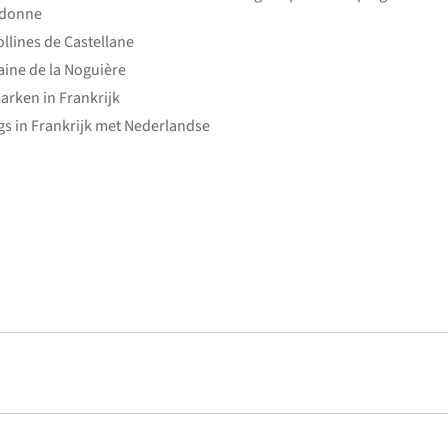
edonne
ollines de Castellane
ine de la Noguière
arken in Frankrijk
s in Frankrijk met Nederlandse