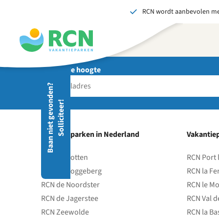
RCN wordt aanbevolen me
Overslaan
Overslaan
Overslaan
naar
naar
naar
hoofdnavigatie
hoofdinhoud
voettekstinhoud
Blijf op de hoogte
Stuu
B
a
a
n
n
i
e
t
g
e
v
o
d
e
n
?
S
o
l
l
i
c
i
t
e
e
r
Wij 
n
!
gedr
men
vers
Vakantieparken in Nederland
Vakantiep
S
RCN de Potten
RCN Port 
RCN de Roggeberg
RCN la Fe
RCN de Noordster
RCN le Mo
RCN de Jagerstee
RCN Val d
RCN Zeewolde
RCN la Ba