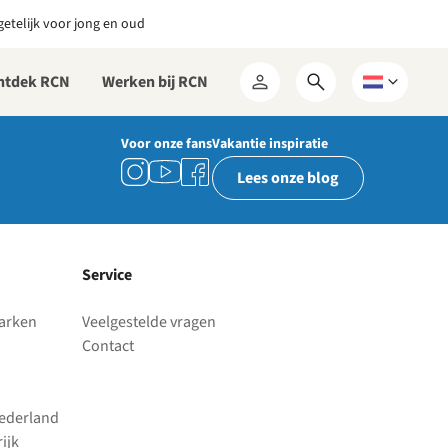
etelijk voor jong en oud
ntdek RCN
Werken bij RCN
Open
Kies
Mijn
zoekformulier
een
RCN
taal
Voor onze fans
Vakantie inspiratie
Lees onze blog
Service
parken
Veelgestelde vragen
Contact
Nederland
ijk