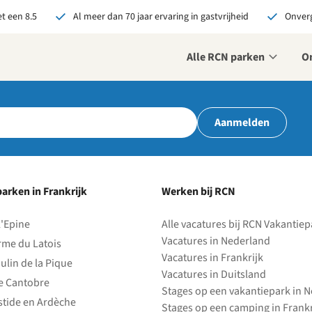
t een 8.5
Al meer dan 70 jaar ervaring in gastvrijheid
Onverg
Alle RCN parken
O
r ons je open sollicitatie!
Aanmelden
zijn altijd op zoek naar
even en enthousiaste
sen om onze teams te
terken!
arken in Frankrijk
Werken bij RCN
olliciteer nu
l'Epine
Alle vacatures bij RCN Vakantie
Vacatures in Nederland
rme du Latois
Vacatures in Frankrijk
ulin de la Pique
Vacatures in Duitsland
e Cantobre
Stages op een vakantiepark in 
stide en Ardèche
Stages op een camping in Frankr