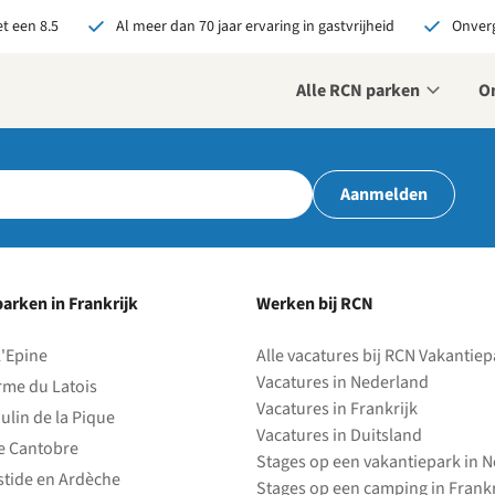
t een 8.5
Al meer dan 70 jaar ervaring in gastvrijheid
Onverg
Alle RCN parken
O
r ons je open sollicitatie!
Aanmelden
zijn altijd op zoek naar
even en enthousiaste
sen om onze teams te
terken!
arken in Frankrijk
Werken bij RCN
olliciteer nu
l'Epine
Alle vacatures bij RCN Vakantie
Vacatures in Nederland
rme du Latois
Vacatures in Frankrijk
ulin de la Pique
Vacatures in Duitsland
e Cantobre
Stages op een vakantiepark in 
stide en Ardèche
Stages op een camping in Frankr