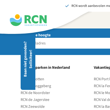
RCN wordt aanbevolen me
Overslaan
Overslaan
Overslaan
naar
naar
naar
hoofdnavigatie
hoofdinhoud
voettekstinhoud
Blijf op de hoogte
Stuu
B
a
a
n
n
i
e
t
g
e
v
o
d
e
n
?
S
o
l
l
i
c
i
t
e
e
r
Wij 
n
!
gedr
men
vers
Vakantieparken in Nederland
Vakantiep
S
RCN de Potten
RCN Port 
RCN de Roggeberg
RCN la Fe
RCN de Noordster
RCN le Mo
RCN de Jagerstee
RCN Val d
RCN Zeewolde
RCN la Ba