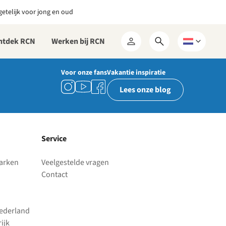
etelijk voor jong en oud
ntdek RCN
Werken bij RCN
Open
Kies
Mijn
zoekformulier
een
RCN
taal
Voor onze fans
Vakantie inspiratie
Lees onze blog
Service
parken
Veelgestelde vragen
Contact
Nederland
ijk