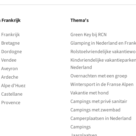
n Frankrijk
Thema's
Frankrijk
Green Key bij RCN
 Bretagne
Glamping in Nederland en Frank
 Dordogne
Rolstoelvriendelijke vakantiew
 Vendee
Kindvriendelijke vakantieparke
Nederland
 Aveyron
Overnachten met een groep
 Ardeche
Wintersport in de Franse Alpen
 Alpe d'Huez
Vakantie met hond
 Castellane
Campings met privé sanitair
 Provence
Campings met zwembad
Camperplaatsen in Nederland
Campings
Jaarplaatsen