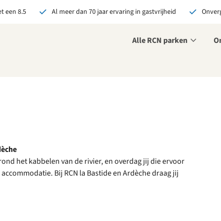
t een 8.5
Al meer dan 70 jaar ervaring in gastvrijheid
Onverg
Alle RCN parken
O
r ons je open sollicitatie!
zijn altijd op zoek naar
even en enthousiaste
sen om onze teams te
terken!
olliciteer nu
dèche
nd het kabbelen van de rivier, en overdag jij die ervoor
accommodatie. Bij RCN la Bastide en Ardèche draag jij