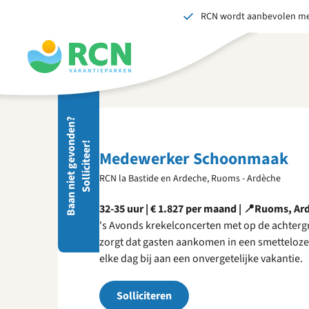
RCN wordt aanbevolen me
Overslaan
Overslaan
Overslaan
naar
naar
naar
hoofdnavigatie
hoofdinhoud
voettekstinhoud
Stuu
B
a
a
n
n
i
e
t
g
e
v
o
d
e
n
?
S
o
l
l
i
c
i
t
e
e
r
Wij 
n
!
gedr
Medewerker Schoonmaak
men
RCN la Bastide en Ardeche, Ruoms - Ardèche
vers
S
32-35 uur | € 1.827 per maand | 📍Ruoms, Ar
's Avonds krekelconcerten met op de achtergro
zorgt dat gasten aankomen in een smetteloze 
elke dag bij aan een onvergetelijke vakantie.
Solliciteren