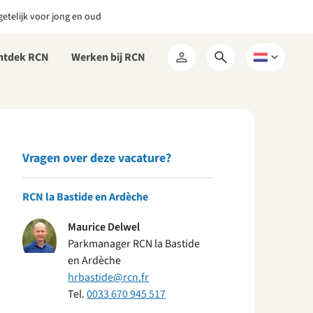
etelijk voor jong en oud
ntdek RCN
Werken bij RCN
Open
Kies
Mijn
zoekformulier
een
RCN
taal
Vragen over deze vacature?
RCN la Bastide en Ardèche
Maurice Delwel
Parkmanager RCN la Bastide
en Ardèche
hrbastide@rcn.fr
Tel.
0033 670 945 517