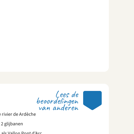
Lees de
8.3
beoordelingen
van anderen
 rivier de Ardèche
2 glijbanen
 als Vallon Pont d’Arc