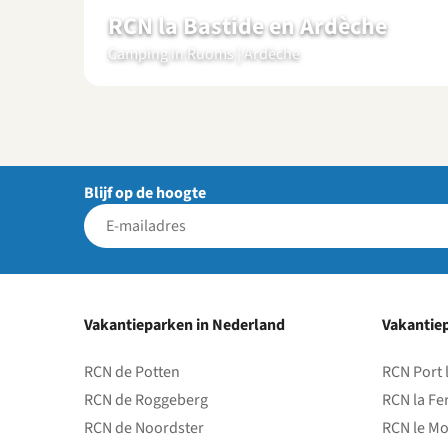
RCN la Bastide en Ardèche
Camping in Ruoms | Ardèche
Blijf op de hoogte
Vakantieparken in Nederland
Vakantiep
RCN de Potten
RCN Port 
RCN de Roggeberg
RCN la Fe
RCN de Noordster
RCN le Mo