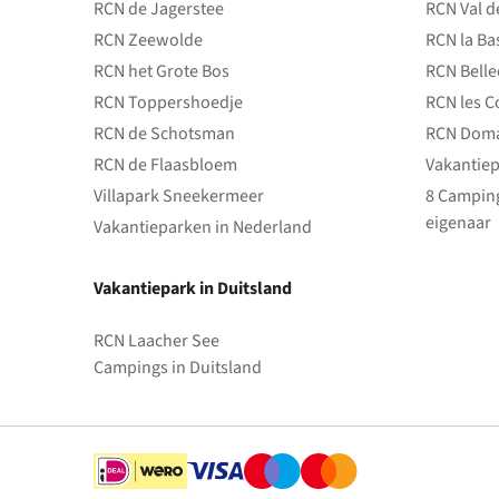
RCN de Jagerstee
RCN Val d
RCN Zeewolde
RCN la Ba
RCN het Grote Bos
RCN Bell
RCN Toppershoedje
RCN les C
RCN de Schotsman
RCN Doma
RCN de Flaasbloem
Vakantiep
Villapark Sneekermeer
8 Camping
eigenaar
Vakantieparken in Nederland
Vakantiepark in Duitsland
RCN Laacher See
Campings in Duitsland