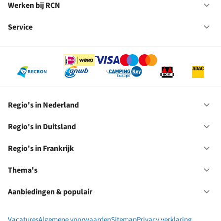
in
Werken bij RCN
Op
Fr
We
bij
Service
Op
RC
Se
Regio's in Nederland
Op
Re
in
Regio's in Duitsland
Op
Ne
Re
in
Regio's in Frankrijk
Op
Du
Re
in
Thema's
Op
Fr
Th
Aanbiedingen & populair
Op
Aa
&
Vacatures
Algemene voorwaarden
Sitemap
Privacy verklaring