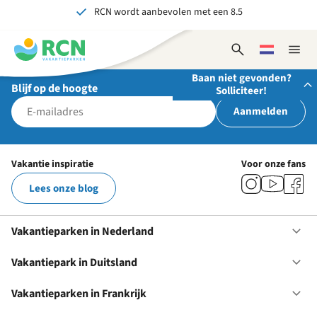
RCN wordt aanbevolen met een 8.5
Overslaan
Overslaan
Overslaan
Al meer dan 70 jaar ervaring in gastvrijheid
naar
naar
naar
hoofdnavigatie
hoofdinhoud
voettekstinhoud
Onvergetelijk voor jong en oud
Open
Kies
Sluit
zoekformulier
een
naviga
Baan niet gevonden?
taal
Blijf op de hoogte
Solliciteer!
Aanmelden
Stuur ons je open sollicitatie!
Wij zijn altijd op zoek naar gedreven en enthousiaste
Vakantie inspiratie
Voor onze fans
mensen om onze teams te versterken!
Lees onze blog
Solliciteer nu
Vakantieparken in Nederland
Op
Va
in
Vakantiepark in Duitsland
Op
Ne
Va
in
Vakantieparken in Frankrijk
Op
Du
Va