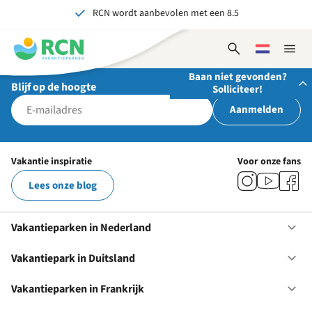
RCN wordt aanbevolen met een 8.5
Overslaan
Overslaan
Overslaan
naar
naar
naar
Al meer dan 70 jaar ervaring in gastvrijheid
hoofdnavigatie
hoofdinhoud
voettekstinhoud
Open
Kies
Sluit
Onvergetelijk voor jong en oud
zoekformulier
een
naviga
Baan niet gevonden?
taal
Blijf op de hoogte
Solliciteer!
Aanmelden
Stuur ons je open sollicitatie!
Wij zijn altijd op zoek naar gedreven en enthousiaste
Vakantie inspiratie
Voor onze fans
mensen om onze teams te versterken!
Lees onze blog
Solliciteer nu
Vakantieparken in Nederland
Op
Va
in
Vakantiepark in Duitsland
Op
Ne
Va
in
Vakantieparken in Frankrijk
Op
Du
Va