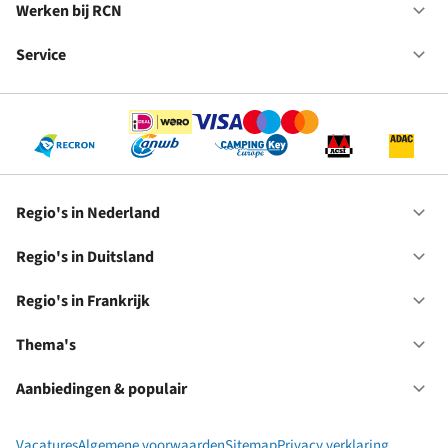
in
Werken bij RCN
Op
Fr
We
bij
Service
Op
RC
Se
Regio's in Nederland
Op
Re
in
Regio's in Duitsland
Op
Ne
Re
in
Regio's in Frankrijk
Op
Du
Re
in
Thema's
Op
Fr
Th
Aanbiedingen & populair
Op
Aa
&
Vacatures
Algemene voorwaarden
Sitemap
Privacy verklaring