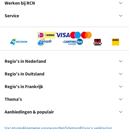
in
Werken bij RCN
Op
Fr
We
bij
Service
Op
RC
Se
Regio's in Nederland
Op
Re
in
Regio's in Duitsland
Op
Ne
Re
in
Regio's in Frankrijk
Op
Du
Re
in
Thema's
Op
Fr
Th
Aanbiedingen & populair
Op
Aa
&
Vacatures
Algemene voorwaarden
Sitemap
Privacy verklaring