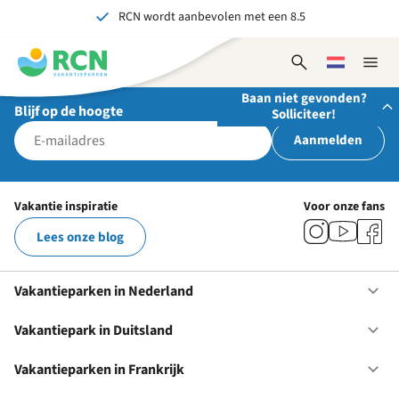
RCN wordt aanbevolen met een 8.5
Overslaan
Overslaan
Overslaan
naar
naar
naar
Al meer dan 70 jaar ervaring in gastvrijheid
hoofdnavigatie
hoofdinhoud
voettekstinhoud
Open
Kies
Sluit
Onvergetelijk voor jong en oud
zoekformulier
een
naviga
Baan niet gevonden?
taal
Blijf op de hoogte
Solliciteer!
Aanmelden
Stuur ons je open sollicitatie!
Wij zijn altijd op zoek naar gedreven en enthousiaste
Vakantie inspiratie
Voor onze fans
mensen om onze teams te versterken!
Lees onze blog
Solliciteer nu
Vakantieparken in Nederland
Op
Va
in
Vakantiepark in Duitsland
Op
Ne
Va
in
Vakantieparken in Frankrijk
Op
Du
Va