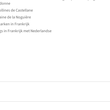
edonne
ollines de Castellane
ine de la Noguière
arken in Frankrijk
s in Frankrijk met Nederlandse