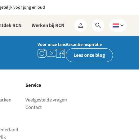
etelijk voor jong en oud
ntdek RCN
Werken bij RCN
Open
Kies
Mijn
zoekformulier
een
RCN
taal
Voor onze fans
Vakantie inspiratie
Lees onze blog
Service
parken
Veelgestelde vragen
Contact
Nederland
ijk