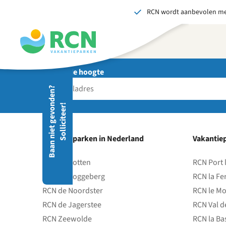
RCN wordt aanbevolen me
Overslaan
Overslaan
Overslaan
naar
naar
naar
hoofdnavigatie
hoofdinhoud
voettekstinhoud
Blijf op de hoogte
Stuu
B
a
a
n
n
i
e
t
g
e
v
o
d
e
n
?
S
o
l
l
i
c
i
t
e
e
r
Wij 
n
!
gedr
men
vers
Vakantieparken in Nederland
Vakantiep
S
RCN de Potten
RCN Port 
RCN de Roggeberg
RCN la Fe
RCN de Noordster
RCN le Mo
RCN de Jagerstee
RCN Val d
RCN Zeewolde
RCN la Ba