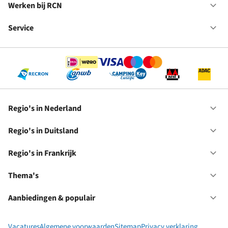
in
Werken bij RCN
Op
Fr
We
bij
Service
Op
RC
Se
Regio's in Nederland
Op
Re
in
Regio's in Duitsland
Op
Ne
Re
in
Regio's in Frankrijk
Op
Du
Re
in
Thema's
Op
Fr
Th
Aanbiedingen & populair
Op
Aa
&
Vacatures
Algemene voorwaarden
Sitemap
Privacy verklaring