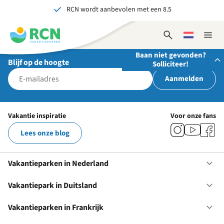
RCN wordt aanbevolen met een 8.5
Overslaan
Overslaan
Overslaan
naar
naar
naar
Al meer dan 70 jaar ervaring in gastvrijheid
hoofdnavigatie
hoofdinhoud
voettekstinhoud
Open
Kies
Sluit
Onvergetelijk voor jong en oud
zoekformulier
een
naviga
Baan niet gevonden?
taal
Blijf op de hoogte
Solliciteer!
Aanmelden
Stuur ons je open sollicitatie!
Wij zijn altijd op zoek naar gedreven en enthousiaste
Vakantie inspiratie
Voor onze fans
mensen om onze teams te versterken!
Lees onze blog
Solliciteer nu
Vakantieparken in Nederland
Op
Va
in
Vakantiepark in Duitsland
Op
Ne
Va
in
Vakantieparken in Frankrijk
Op
Du
Va