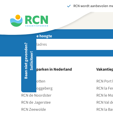
RCN wordt aanbevolen me
Overslaan
Overslaan
Overslaan
naar
naar
naar
hoofdnavigatie
hoofdinhoud
voettekstinhoud
Blijf op de hoogte
Stuu
B
a
a
n
n
i
e
t
g
e
v
o
d
e
n
?
S
o
l
l
i
c
i
t
e
e
r
Wij 
n
!
gedr
men
vers
Vakantieparken in Nederland
Vakantiep
S
RCN de Potten
RCN Port 
RCN de Roggeberg
RCN la Fe
RCN de Noordster
RCN le Mo
RCN de Jagerstee
RCN Val d
RCN Zeewolde
RCN la Ba