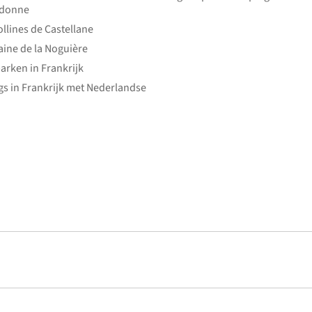
edonne
ollines de Castellane
ine de la Noguière
arken in Frankrijk
s in Frankrijk met Nederlandse