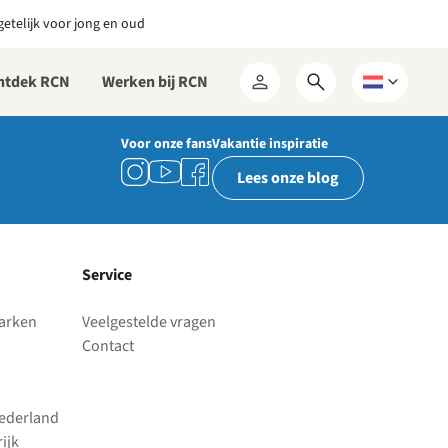
etelijk voor jong en oud
ntdek RCN
Werken bij RCN
Open
Kies
Mijn
zoekformulier
een
RCN
taal
Voor onze fans
Vakantie inspiratie
Lees onze blog
Service
parken
Veelgestelde vragen
Contact
Nederland
ijk