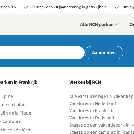
t een 8.5
Al meer dan 70 jaar ervaring in gastvrijheid
Onverg
Alle RCN parken
O
r ons je open sollicitatie!
Aanmelden
zijn altijd op zoek naar
even en enthousiaste
sen om onze teams te
terken!
arken in Frankrijk
Werken bij RCN
olliciteer nu
l'Epine
Alle vacatures bij RCN Vakantie
Vacatures in Nederland
rme du Latois
Vacatures in Frankrijk
ulin de la Pique
Vacatures in Duitsland
e Cantobre
Stages op een vakantiepark in 
stide en Ardèche
Stages op een camping in Frankr