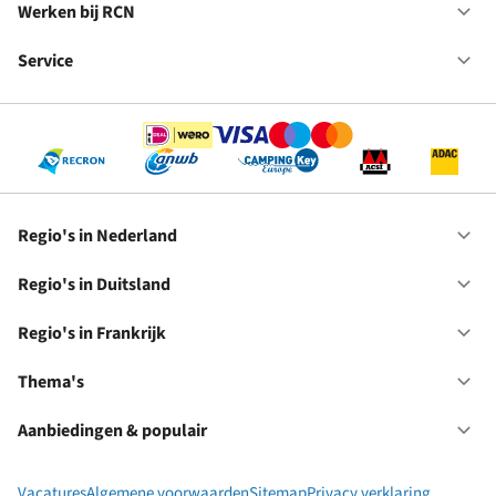
in
Werken bij RCN
Op
Fr
We
bij
Service
Op
RC
Se
Regio's in Nederland
Op
Re
in
Regio's in Duitsland
Op
Ne
Re
in
Regio's in Frankrijk
Op
Du
Re
in
Thema's
Op
Fr
Th
Aanbiedingen & populair
Op
Aa
&
Vacatures
Algemene voorwaarden
Sitemap
Privacy verklaring