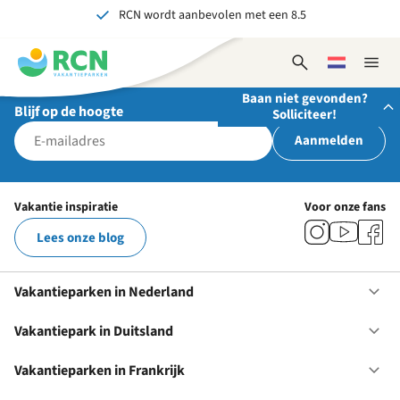
RCN wordt aanbevolen met een 8.5
Overslaan
Overslaan
Overslaan
Al meer dan 70 jaar ervaring in gastvrijheid
naar
naar
naar
hoofdnavigatie
hoofdinhoud
voettekstinhoud
Onvergetelijk voor jong en oud
Open
Kies
Sluit
zoekformulier
een
naviga
Baan niet gevonden?
taal
Blijf op de hoogte
Solliciteer!
Aanmelden
Stuur ons je open sollicitatie!
Wij zijn altijd op zoek naar gedreven en enthousiaste
Vakantie inspiratie
Voor onze fans
mensen om onze teams te versterken!
Lees onze blog
Solliciteer nu
Vakantieparken in Nederland
Op
Va
in
Vakantiepark in Duitsland
Op
Ne
Va
in
Vakantieparken in Frankrijk
Op
Du
Va