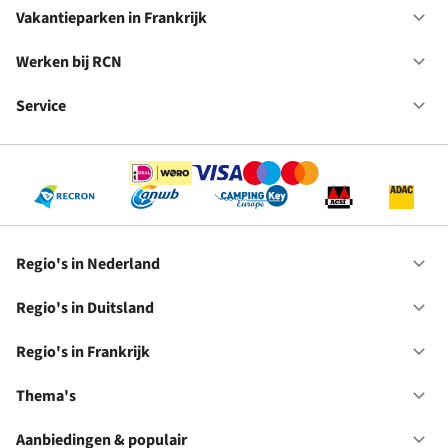
in
Vakantieparken in Frankrijk
Op
Du
Va
in
Werken bij RCN
Op
Fr
We
bij
Service
Op
RC
Se
Regio's in Nederland
Op
Re
in
Regio's in Duitsland
Op
Ne
Re
in
Regio's in Frankrijk
Op
Du
Re
in
Thema's
Op
Fr
Th
Aanbiedingen & populair
Op