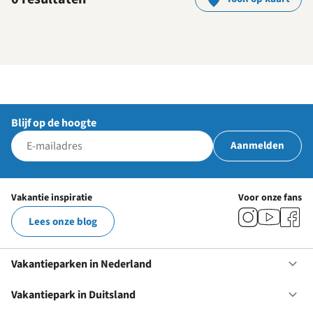
Blijf op de hoogte
Aanmelden
Vakantie inspiratie
Voor onze fans
Lees onze blog
Vakantieparken in Nederland
Op
Va
in
Vakantiepark in Duitsland
Op
Ne
Va