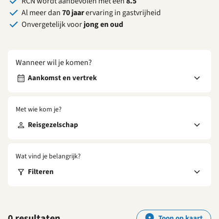
RCN wordt aanbevolen met een
8.5
Al meer dan
70 jaar
ervaring in gastvrijheid
Onvergetelijk voor
jong en oud
Wanneer wil je komen?
Aankomst en vertrek
Met wie kom je?
Reisgezelschap
Wat vind je belangrijk?
Filteren
0 resultaten
Toon op kaart