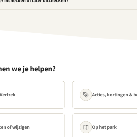
er inchecken of later uitchecken?
en we je helpen?
Vertrek
Acties, kortingen & b
en of wijzigen
Op het park