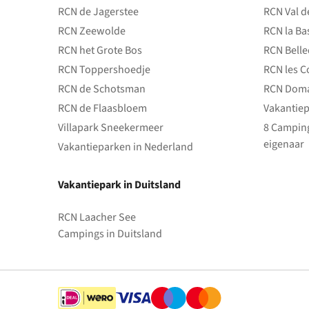
RCN de Jagerstee
RCN Val d
RCN Zeewolde
RCN la Ba
RCN het Grote Bos
RCN Bell
RCN Toppershoedje
RCN les C
RCN de Schotsman
RCN Doma
RCN de Flaasbloem
Vakantiep
Villapark Sneekermeer
8 Camping
eigenaar
Vakantieparken in Nederland
Vakantiepark in Duitsland
RCN Laacher See
Campings in Duitsland