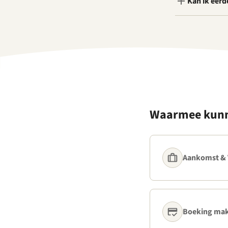
Kan ik eerd
Waarmee kunn
Aankomst & 
Boeking mak