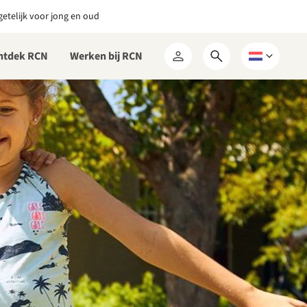
etelijk voor jong en oud
ntdek RCN
Werken bij RCN
Open
Kies
Mijn
zoekformulier
een
RCN
taal