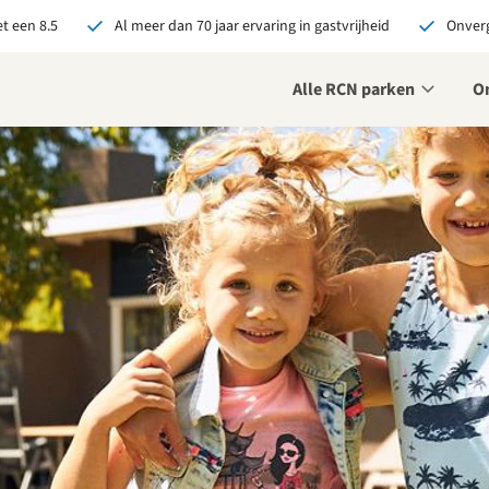
t een 8.5
Al meer dan 70 jaar ervaring in gastvrijheid
Onverg
Alle RCN parken
O
je bij RCN boekt, krijg je:
De beste prijsgarantie
Exclusieve voordelen
Persoonlijk contact
ekijk alle voordelen