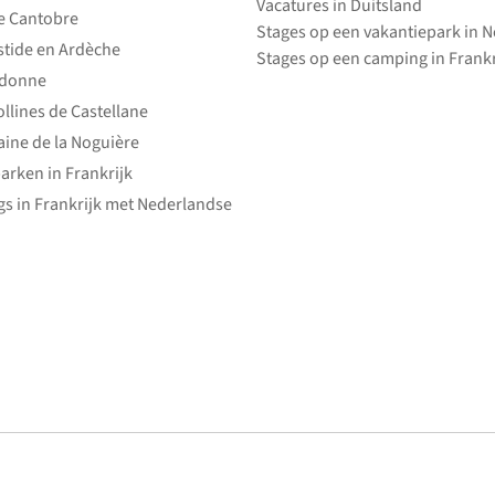
Vacatures in Duitsland
e Cantobre
Stages op een vakantiepark in 
stide en Ardèche
Stages op een camping in Frankr
edonne
ollines de Castellane
ine de la Noguière
arken in Frankrijk
s in Frankrijk met Nederlandse