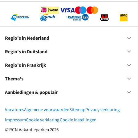
Regio's in Nederland
Op
Re
in
Regio's in Duitsland
Op
Ne
Re
in
Regio's in Frankrijk
Op
Du
Re
in
Thema's
Op
Fr
Th
Aanbiedingen & populair
Op
Aa
&
Vacatures
Algemene voorwaarden
Sitemap
Privacy verklaring
po
Impressum
Cookie verklaring
Cookie instellingen
© RCN Vakantieparken 2026