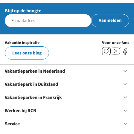
Blijf op de hoogte
Aanmelden
Vakantie inspiratie
Voor onze fans
Lees onze blog
Vakantieparken in Nederland
Op
Va
in
Vakantiepark in Duitsland
Op
Ne
Va
in
Vakantieparken in Frankrijk
Op
Du
Va
in
Werken bij RCN
Op
Fr
We
bij
Service
Op
RC
Se