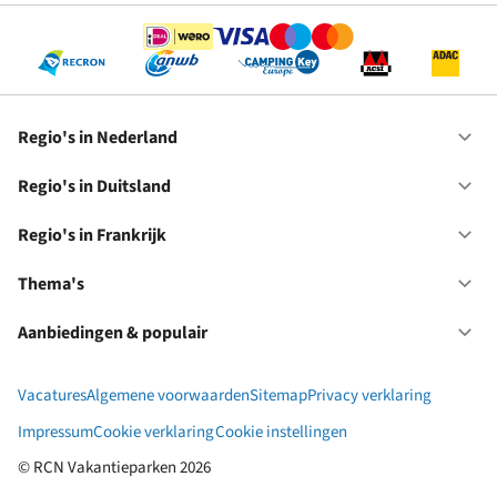
Regio's in Nederland
Op
Re
in
Regio's in Duitsland
Op
Ne
Re
in
Regio's in Frankrijk
Op
Du
Re
in
Thema's
Op
Fr
Th
Aanbiedingen & populair
Op
Aa
&
Vacatures
Algemene voorwaarden
Sitemap
Privacy verklaring
po
Impressum
Cookie verklaring
Cookie instellingen
© RCN Vakantieparken 2026