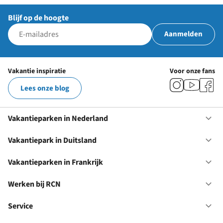
Blijf op de hoogte
Aanmelden
Vakantie inspiratie
Voor onze fans
Lees onze blog
Vakantieparken in Nederland
Op
Va
in
Vakantiepark in Duitsland
Op
Ne
Va
in
Vakantieparken in Frankrijk
Op
Du
Va
in
Werken bij RCN
Op
Fr
We
bij
Service
Op
RC
Se