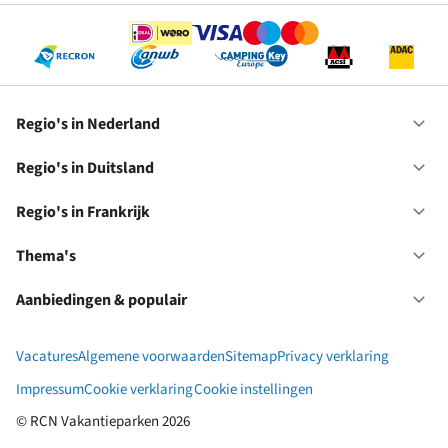
Regio's in Nederland
Op
Re
in
Regio's in Duitsland
Op
Ne
Re
in
Regio's in Frankrijk
Op
Du
Re
in
Thema's
Op
Fr
Th
Aanbiedingen & populair
Op
Aa
&
Vacatures
Algemene voorwaarden
Sitemap
Privacy verklaring
po
Impressum
Cookie verklaring
Cookie instellingen
© RCN Vakantieparken 2026