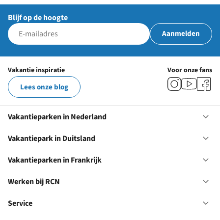
Blijf op de hoogte
Aanmelden
Vakantie inspiratie
Voor onze fans
Lees onze blog
Vakantieparken in Nederland
Op
Va
in
Vakantiepark in Duitsland
Op
Ne
Va
in
Vakantieparken in Frankrijk
Op
Du
Va
in
Werken bij RCN
Op
Fr
We
bij
Service
Op
RC
Se