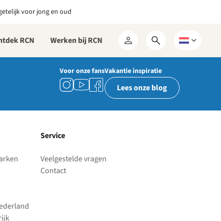
etelijk voor jong en oud
ntdek RCN
Werken bij RCN
Open
Kies
Mijn
zoekformulier
een
RCN
taal
Voor onze fans
Vakantie inspiratie
Lees onze blog
Service
parken
Veelgestelde vragen
Contact
Nederland
ijk