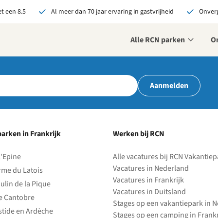
t een 8.5
Al meer dan 70 jaar ervaring in gastvrijheid
Onverg
Alle RCN parken
O
r ons je open sollicitatie!
Aanmelden
zijn altijd op zoek naar
even en enthousiaste
sen om onze teams te
terken!
arken in Frankrijk
Werken bij RCN
olliciteer nu
l'Epine
Alle vacatures bij RCN Vakantie
Vacatures in Nederland
rme du Latois
Vacatures in Frankrijk
ulin de la Pique
Vacatures in Duitsland
e Cantobre
Stages op een vakantiepark in 
stide en Ardèche
Stages op een camping in Frankr