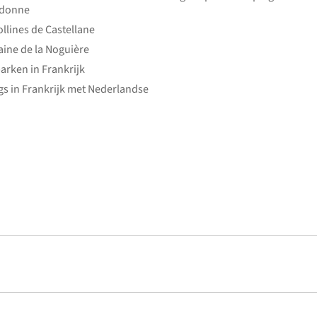
edonne
ollines de Castellane
ine de la Noguière
arken in Frankrijk
s in Frankrijk met Nederlandse