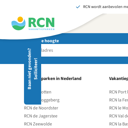
RCN wordt aanbevolen me
Overslaan
Overslaan
Overslaan
naar
naar
naar
hoofdnavigatie
hoofdinhoud
voettekstinhoud
Blijf op de hoogte
Stuu
B
a
a
n
n
i
e
t
g
e
v
o
d
e
n
?
S
o
l
l
i
c
i
t
e
e
r
Wij 
n
!
gedr
men
vers
Vakantieparken in Nederland
Vakantiep
S
RCN de Potten
RCN Port 
RCN de Roggeberg
RCN la Fe
RCN de Noordster
RCN le Mo
RCN de Jagerstee
RCN Val d
RCN Zeewolde
RCN la Ba